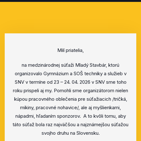
Milí priatelia,
na medzinárodnej súťaži Mladý Stavbár, ktorú
organizovalo Gymnázium a SOŠ techniky a služieb v
SNV v termíne od 23 – 24. 04. 2026 v SNV sme toho
roku prispeli aj my. Pomohli sme organizátorom nielen
kúpou pracovného oblečenia pre súťažiacich /tričká,
mikiny, pracovné nohavice/, ale aj myšlienkami,
nápadmi, hľadaním sponzorov. A to kvôli tomu, aby
táto súťaž bola raz najväčšou a najznámejšou súťažou
svojho druhu na Slovensku.