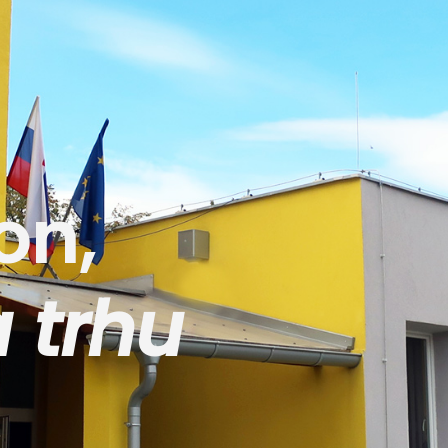
on,
 trhu